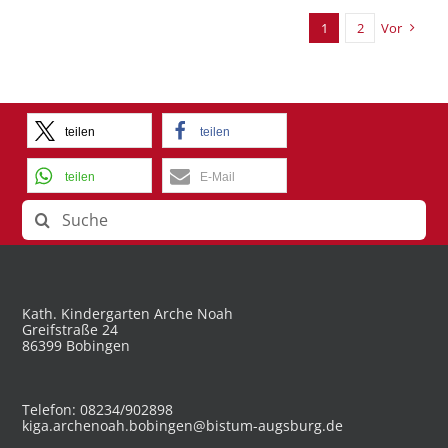
1
2
Vor
teilen
teilen
teilen
E-Mail
Suche
nach:
Kath. Kindergarten Arche Noah
Greifstraße 24
86399 Bobingen
Telefon: 08234/902898
kiga.archenoah.bobingen@bistum-augsburg.de